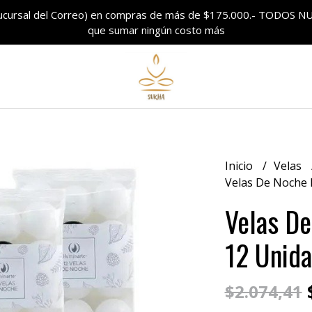
sucursal del Correo) en compras de más de $175.000.- TODO
que sumar ningún costo más
Inicio
Velas
Velas De Noche 
Velas De
12 Unid
$
$2.074,41