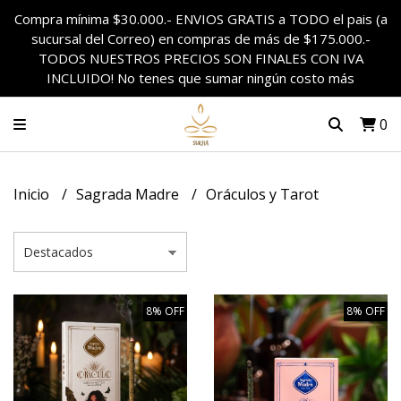
Compra mínima $30.000.- ENVIOS GRATIS a TODO el pais (a
sucursal del Correo) en compras de más de $175.000.-
TODOS NUESTROS PRECIOS SON FINALES CON IVA
INCLUIDO! No tenes que sumar ningún costo más
0
Inicio
Sagrada Madre
Oráculos y Tarot
8% OFF
8% OFF