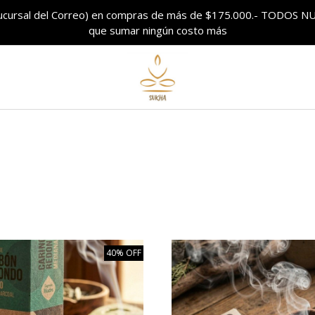
sucursal del Correo) en compras de más de $175.000.- TODO
que sumar ningún costo más
40% OFF