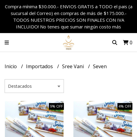
Compra mínima $30.000.- ENVIOS GRATIS a TODO el pais (a
sucursal del Correo) en compras de más de $175.000.-
TODOS NUESTROS PRECIOS SON FINALES CON IVA
INCLUIDO! No tenes que sumar ningún costo más
0
Inicio
Importados
Sree Vani
Seven
9% OFF
4% OFF