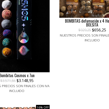
BOMBITAS defumación x 4 He
BOLSITA
$656,25
$929,25
NUESTROS PRECIOS SON FINALE
INCLUIDO
Bombitas Cosmos x 7un
$3.148,95
$3.571,86
 PRECIOS SON FINALES CON IVA
INCLUIDO
16% OFF