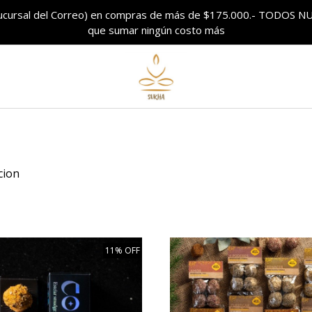
sucursal del Correo) en compras de más de $175.000.- TODO
que sumar ningún costo más
cion
11% OFF