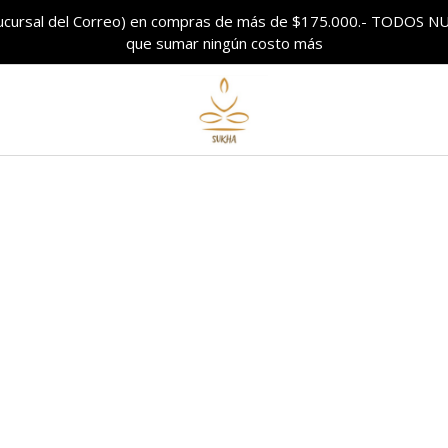
sucursal del Correo) en compras de más de $175.000.- TODO
que sumar ningún costo más