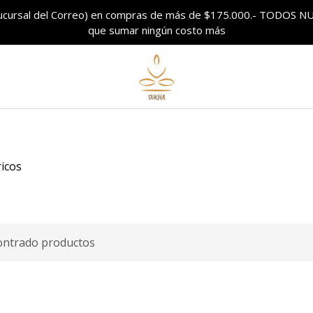
sucursal del Correo) en compras de más de $175.000.- TODO
que sumar ningún costo más
ricos
ontrado productos