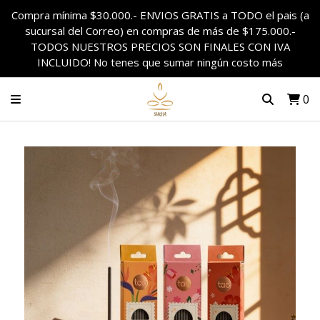
Compra mínima $30.000.- ENVIOS GRATIS a TODO el pais (a
sucursal del Correo) en compras de más de $175.000.-
TODOS NUESTROS PRECIOS SON FINALES CON IVA
INCLUIDO! No tenes que sumar ningún costo más
0