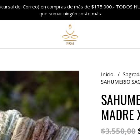
sucursal del Correo) en compras de más de $175.000.- TODO
que sumar ningún costo más
Inicio
Sagrad
SAHUMERIO SA
SAHUME
MADRE 
$
$3.550,00