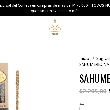
sucursal del Correo) en compras de más de $175.000.- TODO
que sumar ningún costo más
Inicio
Sagrad
SAHUMERIO NA
SAHUME
$
$2.205,00
Aroma