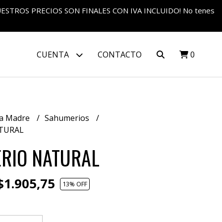
S NUESTROS PRECIOS SON FINALES CON IVA INCLUIDO! No tenes
CUENTA
CONTACTO
0
a Madre
Sahumerios
TURAL
RIO NATURAL
1.905,75
13
% OFF