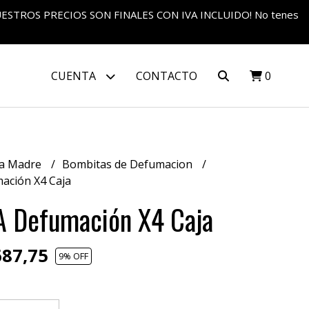
S NUESTROS PRECIOS SON FINALES CON IVA INCLUIDO! No tenes
CUENTA
CONTACTO
0
a Madre
Bombitas de Defumacion
ción X4 Caja
 Defumación X4 Caja
87,75
9
% OFF