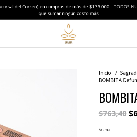
sucursal del Correo) en compras de más de $175.000.- TODO
que sumar ningún costo más
Inicio
Sagrad
BOMBITA Defuma
BOMBITA
$6
$763,40
Aroma