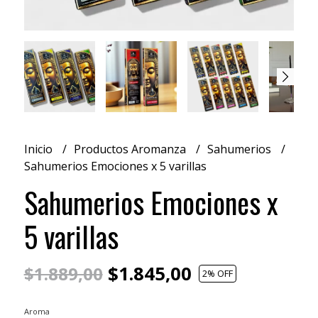
Inicio
Productos Aromanza
Sahumerios
Sahumerios Emociones x 5 varillas
Sahumerios Emociones x
5 varillas
$1.845,00
$1.889,00
2
% OFF
Aroma