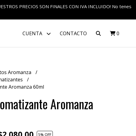
S NUESTROS PRECIOS SON FINALES CON IVA INCLUIDO! No tenes
CUENTA
CONTACTO
0
tos Aromanza
matizantes
ante Aromanza 60ml
romatizante Aromanza
2.080,00
5
% OFF