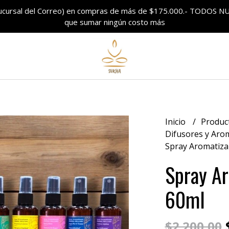
sucursal del Correo) en compras de más de $175.000.- TODO
que sumar ningún costo más
Inicio
Produc
Difusores y Aro
Spray Aromatiz
Spray A
60ml
$
$2.200,00