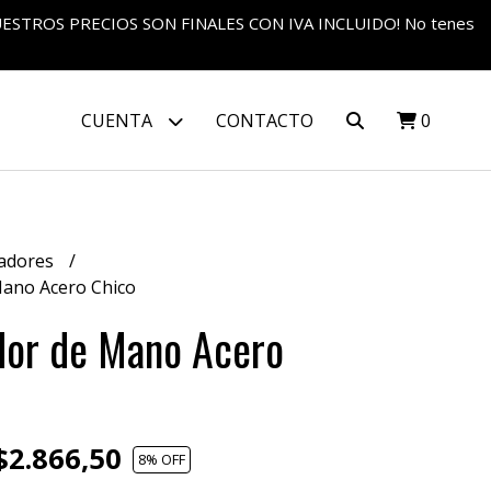
S NUESTROS PRECIOS SON FINALES CON IVA INCLUIDO! No tenes
CUENTA
CONTACTO
0
adores
ano Acero Chico
or de Mano Acero
2.866,50
8
% OFF