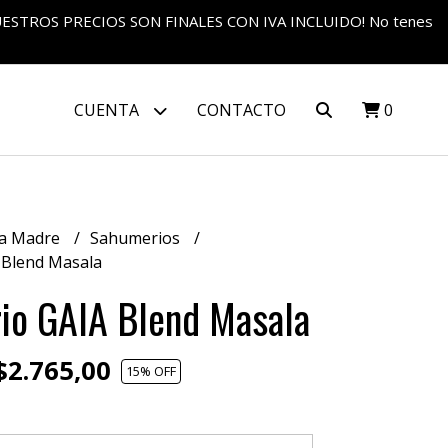
S NUESTROS PRECIOS SON FINALES CON IVA INCLUIDO! No tenes
CUENTA
CONTACTO
0
a Madre
Sahumerios
 Blend Masala
io GAIA Blend Masala
2.765,00
15
% OFF