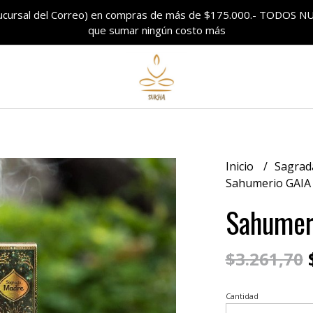
sucursal del Correo) en compras de más de $175.000.- TODO
que sumar ningún costo más
Inicio
Sagrad
Sahumerio GAIA
Sahumer
$
$3.261,70
Cantidad