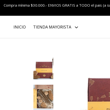
Compra mínima $30.000.- ENVIOS GRATIS a TODO el pais (a 
INICIO
TIENDA MAYORISTA