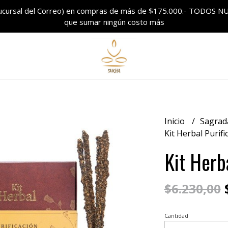
sucursal del Correo) en compras de más de $175.000.- TODO
que sumar ningún costo más
Inicio
Sagrad
Kit Herbal Purifi
Kit Herb
$
$6.230,00
Cantidad