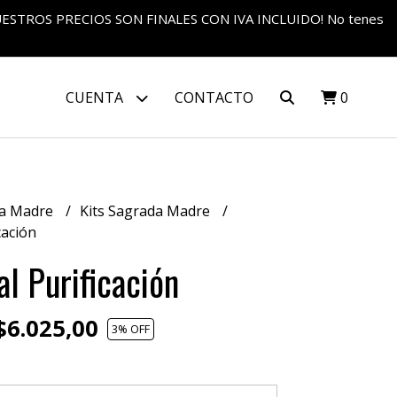
S NUESTROS PRECIOS SON FINALES CON IVA INCLUIDO! No tenes
CUENTA
CONTACTO
0
a Madre
Kits Sagrada Madre
cación
al Purificación
6.025,00
3
% OFF