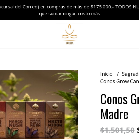
sucursal del Correo) en compras de más de $175.000.- TODO
que sumar ningún costo más
Inicio
Sagrad
Conos Grow Can
Conos G
Madre
$
$1.501,50