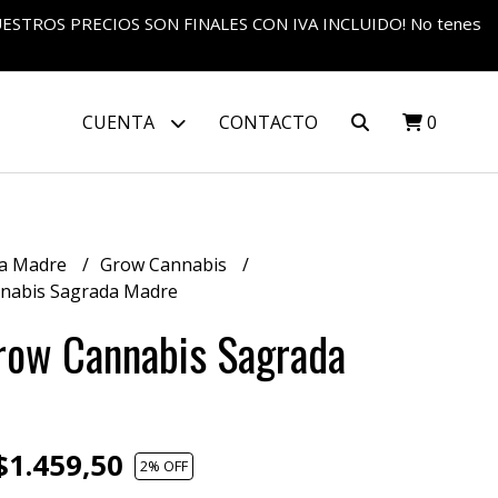
S NUESTROS PRECIOS SON FINALES CON IVA INCLUIDO! No tenes
CUENTA
CONTACTO
0
a Madre
Grow Cannabis
nabis Sagrada Madre
row Cannabis Sagrada
1.459,50
2
% OFF