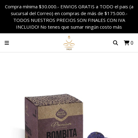
Compra mínima $30.000.- ENVIOS GRATIS a TODO el pais (a
sucursal del Correo) en compras de más de $175.000.-
TODOS NUESTROS PRECIOS SON FINALES CON IVA
INCLUIDO! No tenes que sumar ningún costo más
0