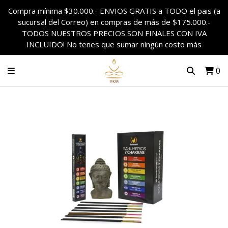
Compra mínima $30.000.- ENVIOS GRATIS a TODO el pais (a
sucursal del Correo) en compras de más de $175.000.-
TODOS NUESTROS PRECIOS SON FINALES CON IVA
INCLUIDO! No tenes que sumar ningún costo más
0